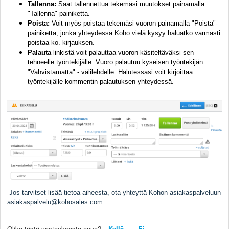
Tallenna:
Saat tallennettua tekemäsi muutokset painamalla
"Tallenna"-painiketta.
Poista:
Voit myös poistaa tekemäsi vuoron painamalla "Poista"-
painiketta, jonka yhteydessä Koho vielä kysyy haluatko varmasti
poistaa ko. kirjauksen.
Palauta
linkistä voit palauttaa vuoron käsiteltäväksi sen
tehneelle työntekijälle. Vuoro palautuu kyseisen työntekijän
"Vahvistamatta" - välilehdelle. Halutessasi voit kirjoittaa
työntekijälle kommentin palautuksen yhteydessä.
Jos tarvitset lisää tietoa aiheesta, ota yhteyttä Kohon asiakaspalveluun
asiakaspalvelu@kohosales.com
Oliko tästä vastauksesta apua?
Kyllä
Ei