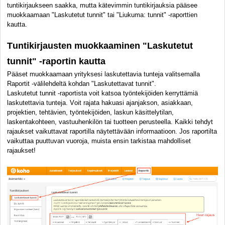
tuntikirjaukseen saakka, mutta kätevimmin tuntikirjauksia pääsee
muokkaamaan "Laskutetut tunnit" tai "Liukuma: tunnit" -raporttien
kautta.
Tuntikirjausten muokkaaminen "Laskutetut
tunnit" -raportin kautta
Pääset muokkaamaan yrityksesi laskutettavia tunteja valitsemalla
Raportit -välilehdeltä kohdan "Laskutettavat tunnit".
Laskutetut tunnit -raportista voit katsoa työntekijöiden kerryttämiä
laskutettavia tunteja. Voit rajata hakuasi ajanjakson, asiakkaan,
projektien, tehtävien, työntekijöiden, laskun käsittelytilan,
laskentakohteen, vastuuhenkilön tai tuotteen perusteella. Kaikki tehdyt
rajaukset vaikuttavat raportilla näytettävään informaatioon.
Jos raportilta
vaikuttaa puuttuvan vuoroja, muista ensin tarkistaa mahdolliset
rajaukset!