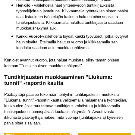
Henkilö
- välilehdellä näet yhteenvedon tuntikirjauksista
työntekijöittäin jaoteltuna
. Klikkaamalla työntekijän nimen päältä
saat listauksen työntekijän kaikista hakuehtoihin sopivista
tuntikirjauksista. Klikkaamalla haluttua tuntikirjausta saadaan
muokkausnäkymä auki.
Kaikki vuorot
-välilehdeltä löydät kaikki työvuorot, jotka löytyvät
haun sisältä. Etsimällä halutun vuoron ja klikkaamalla sen
kohdalta saadaan auki muokkausnäkymä.
Kun olet avannut vuoron, jota haluat muokata, siirry tämän ohjeen
kohtaan "Tuntikirjauksen muokkausnäkymä".
Tuntikirjausten muokkaaminen "Liukuma:
tunnit" -raportin kautta
Pääkäyttäjä pääsee tekemään tehtyihin tuntikirjauksiin muutoksia
"Liukuma: tunnit" -raportin kautta valitsemalla haluamansa työntekijän,
kuukauden (jolle muutettava tuntikirjaus kohdistuu) ja klikkaamalla
tuntikirjauksen luomispäivää kuukausinäkymästä. Avautuvasta
ikkunasta pääkäyttäjä näkee, mitä vuoroja (tuntikirjauksia) kyseisen
päivä pitää sisällään.