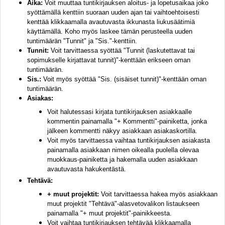
Aika:
Voit muuttaa tuntikirjauksen aloitus- ja lopetusaikaa joko
syöttämällä kenttiin suoraan uuden ajan tai vaihtoehtoisesti
kenttää klikkaamalla avautuvasta ikkunasta liukusäätimiä
käyttämällä. Koho myös laskee tämän perusteella uuden
tuntimäärän "Tunnit" ja "Sis."-kenttiin.
Tunnit:
Voit tarvittaessa syöttää "Tunnit (laskutettavat tai
sopimukselle kirjattavat tunnit)"-kenttään erikseen oman
tuntimäärän.
Sis.:
Voit myös syöttää "Sis. (sisäiset tunnit)"-kenttään oman
tuntimäärän.
Asiakas:
Voit halutessasi kirjata tuntikirjauksen asiakkaalle
kommentin painamalla "+ Kommentti"-painiketta, jonka
jälkeen kommentti näkyy asiakkaan asiakaskortilla.
Voit myös tarvittaessa vaihtaa tuntikirjauksen asiakasta
painamalla asiakkaan nimen oikealla puolella olevaa
muokkaus-painiketta ja hakemalla uuden asiakkaan
avautuvasta hakukentästä.
Tehtävä:
+ muut projektit:
Voit tarvittaessa hakea myös asiakkaan
muut projektit "Tehtävä"-alasvetovalikon listaukseen
painamalla "+ muut projektit"-painikkeesta.
Voit vaihtaa tuntikirjauksen tehtävää klikkaamalla