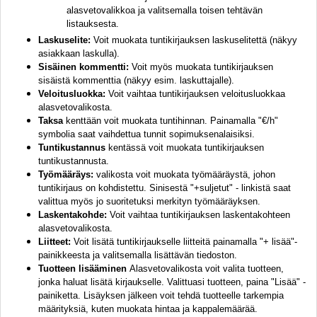
alasvetovalikkoa ja valitsemalla toisen tehtävän
listauksesta.
Laskuselite:
Voit muokata tuntikirjauksen laskuselitettä (näkyy
asiakkaan laskulla).
Sisäinen kommentti:
Voit myös muokata tuntikirjauksen
sisäistä kommenttia (näkyy esim. laskuttajalle).
Veloitusluokka:
Voit vaihtaa tuntikirjauksen veloitusluokkaa
alasvetovalikosta.
Taksa
kenttään voit muokata tuntihinnan. Painamalla "€/h"
symbolia saat vaihdettua tunnit sopimuksenalaisiksi.
Tuntikustannus
kentässä voit muokata tuntikirjauksen
tuntikustannusta.
Työmääräys:
valikosta voit muokata työmääräystä, johon
tuntikirjaus on kohdistettu. Sinisestä "+suljetut" - linkistä saat
valittua myös jo suoritetuksi merkityn työmääräyksen.
Laskentakohde:
Voit vaihtaa tuntikirjauksen laskentakohteen
alasvetovalikosta.
Liitteet:
Voit lisätä tuntikirjaukselle liitteitä painamalla "+ lisää"-
painikkeesta ja valitsemalla lisättävän tiedoston.
Tuotteen lisääminen
Alasvetovalikosta voit valita tuotteen,
jonka haluat lisätä kirjaukselle. Valittuasi tuotteen, paina "Lisää" -
painiketta. Lisäyksen jälkeen voit tehdä tuotteelle tarkempia
määrityksiä, kuten muokata hintaa ja kappalemäärää.