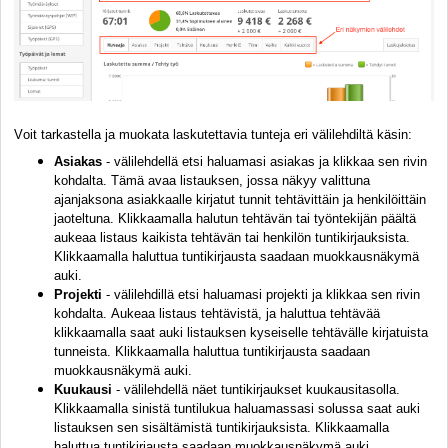
Voit tarkastella ja muokata laskutettavia tunteja eri välilehdiltä käsin:
Asiakas
- välilehdellä etsi haluamasi asiakas ja klikkaa sen rivin
kohdalta. Tämä avaa listauksen, jossa näkyy valittuna
ajanjaksona asiakkaalle kirjatut tunnit tehtävittäin ja henkilöittäin
jaoteltuna. Klikkaamalla halutun tehtävän tai työntekijän päältä
aukeaa listaus kaikista tehtävän tai henkilön tuntikirjauksista.
Klikkaamalla haluttua tuntikirjausta saadaan muokkausnäkymä
auki.
Projekti
- välilehdillä etsi haluamasi projekti ja klikkaa sen rivin
kohdalta. Aukeaa listaus tehtävistä, ja haluttua tehtävää
klikkaamalla saat auki listauksen kyseiselle tehtävälle kirjatuista
tunneista. Klikkaamalla haluttua tuntikirjausta saadaan
muokkausnäkymä auki.
Kuukausi
- välilehdellä näet tuntikirjaukset kuukausitasolla.
K
likkaamalla sinistä tuntilukua haluamassasi solussa saat auki
listauksen sen sisältämistä tuntikirjauksista. Klikkaamalla
haluttua tuntikirjausta saadaan muokkausnäkymä auki.