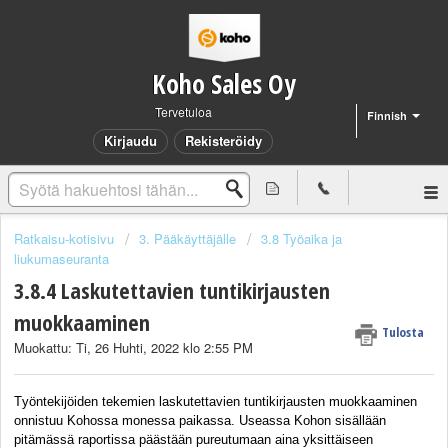
Koho Sales Oy
Tervetuloa
Finnish
Kirjaudu
Rekisteröidy
Ratkaisu-kotisivu
3. Pääkäyttäjälle
3.8 Työaika ja
liukumaseuranta
3.8.4 Laskutettavien tuntikirjausten
muokkaaminen
Tulosta
Muokattu: Ti, 26 Huhti, 2022 klo 2:55 PM
Työntekijöiden tekemien laskutettavien tuntikirjausten muokkaaminen
onnistuu Kohossa monessa paikassa. Useassa Kohon sisällään
pitämässä raportissa päästään pureutumaan aina yksittäiseen