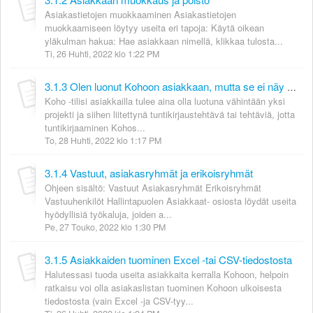
Asiakastietojen muokkaaminen Asiakastietojen
muokkaamiseen löytyy useita eri tapoja: Käytä oikean
yläkulman hakua: Hae asiakkaan nimellä, klikkaa tulosta...
Ti, 26 Huhti, 2022 klo 1:22 PM
3.1.3 Olen luonut Kohoon asiakkaan, mutta se ei näy tuntikirjauspuolella?
Koho -tilisi asiakkailla tulee aina olla luotuna vähintään yksi
projekti ja siihen liitettynä tuntikirjaustehtävä tai tehtäviä, jotta
tuntikirjaaminen Kohos...
To, 28 Huhti, 2022 klo 1:17 PM
3.1.4 Vastuut, asiakasryhmät ja erikoisryhmät
Ohjeen sisältö: Vastuut Asiakasryhmät Erikoisryhmät
Vastuuhenkilöt Hallintapuolen Asiakkaat- osiosta löydät useita
hyödyllisiä työkaluja, joiden a...
Pe, 27 Touko, 2022 klo 1:30 PM
3.1.5 Asiakkaiden tuominen Excel -tai CSV-tiedostosta
Halutessasi tuoda useita asiakkaita kerralla Kohoon, helpoin
ratkaisu voi olla asiakaslistan tuominen Kohoon ulkoisesta
tiedostosta (vain Excel -ja CSV-tyy...