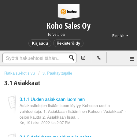
Koho Sales Oy
Tervetuloa
Finnish
Kirjaudu
Rekisteröidy
Ratkaisu-kotisivu
3. Pääkäyttäjälle
3.1 Asiakkaat
3.1.1 Uuden asiakkaan luominen
Asiakastietojen lisäämiseen löytyy Kohossa useita
vaihtoehtoja: 1. Asiakkaan lisääminen Kohoon "Asiakkaat" -
osion kautta 2. Asiakkaan lisää...
Ke, 19 Loka, 2022 klo 2:07 PM
3.1.2 Asiakkaan muokkaus ja poisto